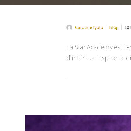
Caroline Iyolo
Blog
10 
La Star Academy est te
d'intérieur inspirante 