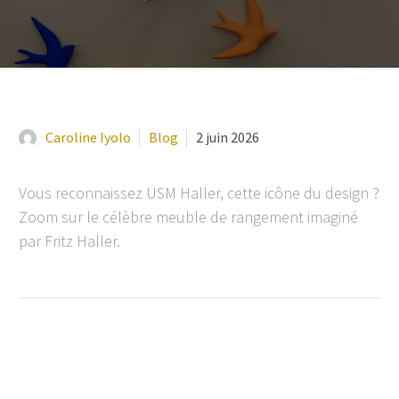
Caroline Iyolo
Blog
2 juin 2026
Vous reconnaissez USM Haller, cette icône du design ?
Zoom sur le célèbre meuble de rangement imaginé
par Fritz Haller.