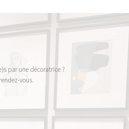
e)s par une décoratrice ?
 rendez-vous.