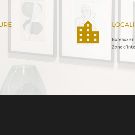


URE
LOCAL
Bureaux en 
Zone d’inter