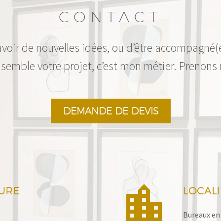
CONTACT
avoir de nouvelles idées, ou d’être accompagné(
semble votre projet, c’est mon métier. Prenons
DEMANDE DE DEVIS


URE
LOCAL
Bureaux en 