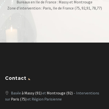
Bureaux en Ile de France : Massy et Montrouge
Zone d’intervention : Paris, Ile de France (75, 92,91, 78,77)
Contact
Basée
à Massy (91)
et
Montrouge (92)
– Interventions
sur
Paris (75)
et Région Parisienne