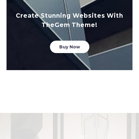
Create Stunning Websites With
TheGem Theme!
Buy Now