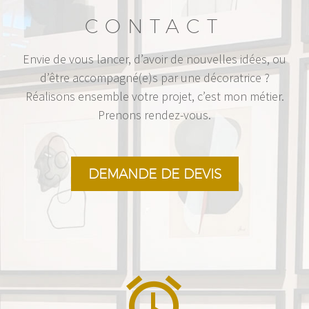
CONTACT
Envie de vous lancer, d’avoir de nouvelles idées, ou
d’être accompagné(e)s par une décoratrice ?
Réalisons ensemble votre projet, c’est mon métier.
Prenons rendez-vous.
DEMANDE DE DEVIS

