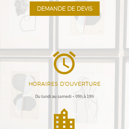
DEMANDE DE DEVIS


HORAIRES D’OUVERTURE
Du lundi au samedi – 09h à 19h

