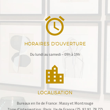


HORAIRES D’OUVERTURE
Du lundi au samedi – 09h à 19h


LOCALISATION
Bureaux en Ile de France : Massy et Montrouge
Zone d’intervention : Paris, Ile de France (75, 92,91, 78,77)