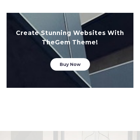
Create Stunning Websites With
TheGem Theme!
Buy Now